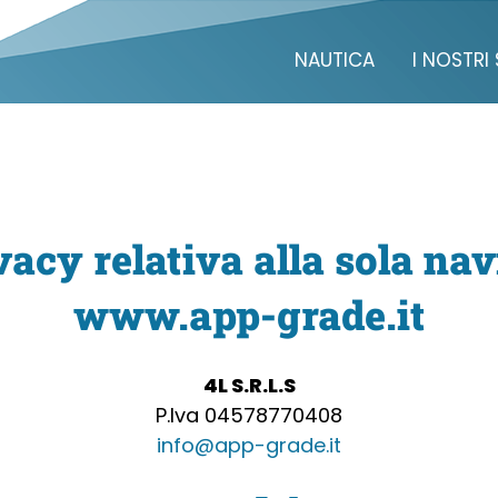
NAUTICA
I NOSTR
acy relativa alla sola nav
www.app-grade.it
4L S.R.L.S
P.Iva 04578770408
info@app-grade.it