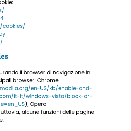
ookie:
s/
14
s/cookies/
cy
y/
ies
gurando il browser di navigazione in
ncipali browser: Chrome
.mozilla.org/en-US/kb/enable-and-
.com/it-it/windows-vista/block-or-
ale=en_US
), Opera
uttavia, alcune funzioni delle pagine
e.