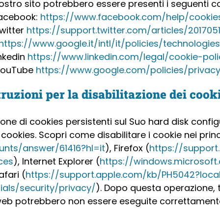
ostro sito potrebbero essere presenti i seguenti c
acebook:
https://www.facebook.com/help/cookie
witter
https://support.twitter.com/articles/201705
https://www.google.it/intl/it/policies/technologie
inkedin
https://www.linkedin.com/legal/cookie-poli
YouTube
https://www.google.com/policies/privac
truzioni per la disabilitazione dei cook
ione di cookies persistenti sul Suo hard disk confi
 cookies. Scopri come disabilitare i cookie nei pri
unts/answer/61416?hl=it
), Firefox (
https://support
ces
), Internet Explorer (
https://windows.microsoft
afari (
https://support.apple.com/kb/PH5042?loc
als/security/privacy/
). Dopo questa operazione, t
eb potrebbero non essere eseguite correttament