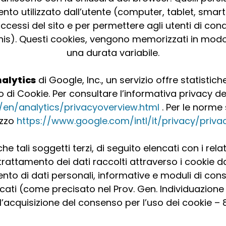
ento utilizzato dall’utente (computer, tablet, smar
ccessi del sito e per permettere agli utenti di cond
This). Questi cookies, vengono memorizzati in m
una durata variabile.
alytics
di Google, Inc., un servizio offre statistich
 di Cookie. Per consultare l’informativa privacy del 
/en/analytics/privacyoverview.html
. Per le norme 
izzo
https://www.google.com/intl/it/privacy/privac
he tali soggetti terzi, di seguito elencati con i rela
trattamento dei dati raccolti attraverso i cookie da 
tamento di dati personali, informative e moduli di co
dicati (come precisato nel Prov. Gen. Individuazion
 l’acquisizione del consenso per l’uso dei cookie –