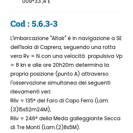
009°33',4 E
Cod : 5.6.3-3
L'imbarcazione "Altair" è in navigazione a SE
dell'Isola di Caprera, seguendo una rotta
vera Rv = N con una velocità propulsiva Vp
= 8 kn e alle ore 20h20m determina la
propria posizione (punto A) attraverso
l'osservazione simultanea dei seguenti
rilevamenti veri:
Rilv = 135° del Faro di Capo Ferro (Lam.
(3)15s52m24M);
Rilv = 246° della Meda galleggiante Secca
di Tre Monti (Lam.(2)8s5M).