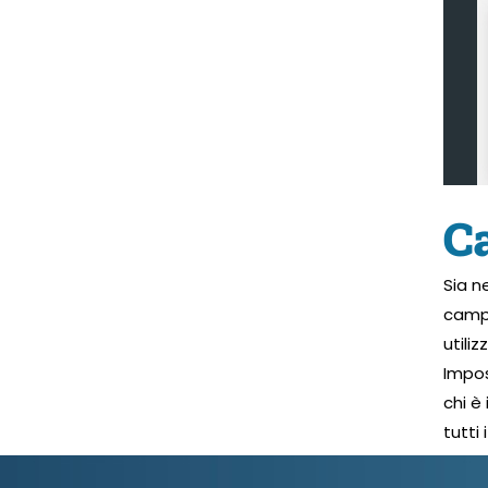
C
Sia n
cam
utili
Impos
chi è
tutti 