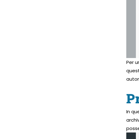
Per u
quest
auto
Pr
In qu
archi
posse